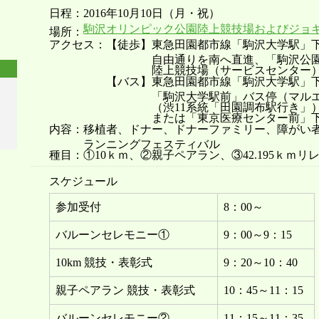
日程：2016年10月10日（月・祝）
駒沢オリンピック公園陸上競技場およびジョ
場所：
アクセス：【徒歩】東急田園都市線「駒沢大学駅」
自由通りを南へ直進、「駒沢公園東口
陸上競技場（サービスセンター）まで
【バス】東急田園都市線「駒沢大学駅」
「駒沢大学駅前」バス停（マルエツ前
（渋11系統「田園調布駅行き」）で約
または「東京医療センター前」下
内容：移植者、ドナー、ドナーファミリー、障がい
ランニングフェスティバル
種目：①10ｋｍ、②親子ペアラン、③42.195ｋｍ
スケジュール
参加受付
8：00～
バルーンセレモニー①
9：00～9：15
10km 競技・表彰式
9：20～10：40
親子ペアラン 競技・表彰式
10：45～11：15
バルーンセレモニー②
11：15～11：35