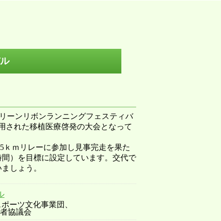
バル
グリーンリボンランニングフェスティバ
用された移植医療啓発の大会となって
95ｋｍリレーに参加し見事完走を果た
時間）を目標に設定しています。交代で
いましょう。
ル
スポーツ文化事業団、
者協議会