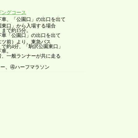
ギングコース
下車、「公園口」の出口を出て
」から入場する場合
約15分。
下車「公園口」の出口を出て
）より、東急バス
4分、「駒沢公園東口」
車。
者、一般ランナーが共に走る
リレー、④ハーフマラソン